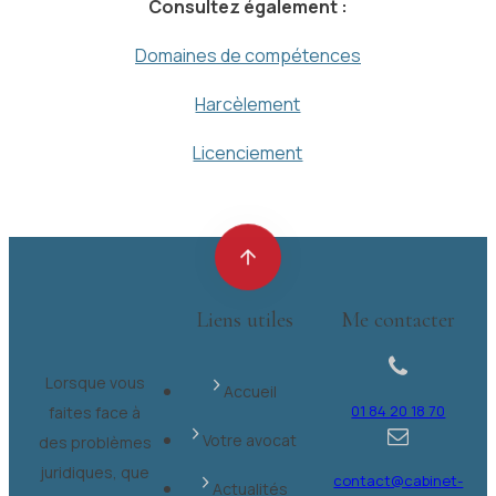
Consultez également :
Domaines de compétences
Harcèlement
Licenciement
Liens utiles
Me contacter
Lorsque vous
Accueil
01 84 20 18 70
faites face à
Votre avocat
des problèmes
juridiques, que
contact@cabinet-
Actualités