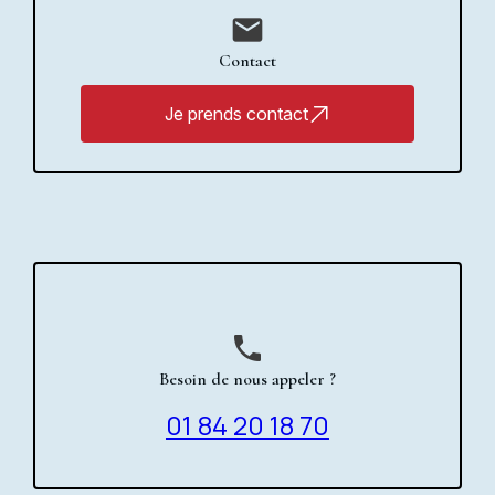
mail
Contact
Je prends contact
phone
Besoin de nous appeler ?
01 84 20 18 70