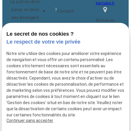
ce soit en droit
bernabe.fr
pénal, en droit
Contact
des étrangers
66 Rue de
ou dans
Provence
d'autres
Plan du site
Le secret de nos cookies ?
75009 Paris
domaines du
Le respect de votre vie privée
Mentions
droit français
légales
Notre site utilise des cookies pour améliorer votre expérience
de navigation et vous offrir un contenu personnalisé. Les
Politique de
cookies strictement nécessaires sont essentiels au
fonctionnement de base de notre site et ne peuvent pas être
confidentialité
désactivés. Cependant, vous avez le choix d'activer ou de
désactiver les cookies de personnalisation, de performance et
Gestion des
de marketing selon vos préférences. Vous pouvez modifier vos
cookies
paramètres de cookies à tout moment en cliquant sur le lien
'Gestion des cookies' situé en bas de notre site. Veuillez noter
que la désactivation de certains cookies peut avoir un impact
sur certaines fonctionnalités du site.
Numéro de SIRET :
Continuer sans accepter
42920637800029