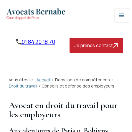
Panneau de gestion des cookies
menu
01 84 20 18 70
Je prends contact
Vous êtes ici :
Accueil
>
Domaines de compétences
>
Droit du travail
> Conseils et défense des employeurs
Avocat en droit du travail pour
les employeurs
Aux alentours de Paris 9, Bobigny,