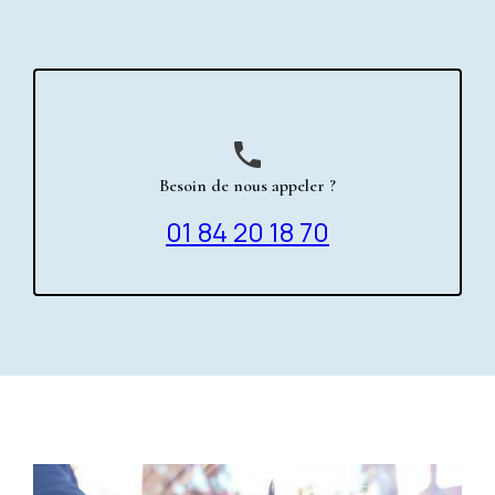
phone
Besoin de nous appeler ?
01 84 20 18 70