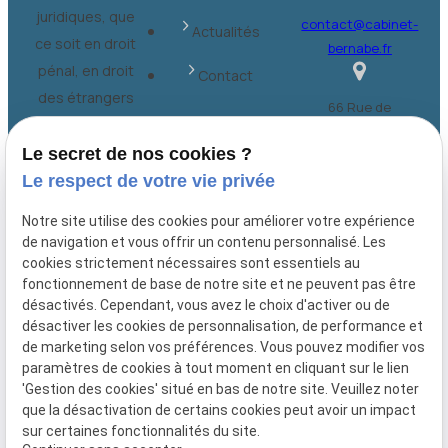
juridiques, que
contact@cabinet-
Actualités
ce soit en droit
bernabe.fr
pénal, en droit
Contact
des étrangers
66 Rue de
ou dans
Provence
d'autres
Plan du site
Le secret de nos cookies ?
75009 Paris
domaines du
Le respect de votre vie privée
Mentions
droit français
légales
Notre site utilise des cookies pour améliorer votre expérience
de navigation et vous offrir un contenu personnalisé. Les
Politique de
cookies strictement nécessaires sont essentiels au
fonctionnement de base de notre site et ne peuvent pas être
confidentialité
désactivés. Cependant, vous avez le choix d'activer ou de
désactiver les cookies de personnalisation, de performance et
Gestion des
de marketing selon vos préférences. Vous pouvez modifier vos
cookies
paramètres de cookies à tout moment en cliquant sur le lien
'Gestion des cookies' situé en bas de notre site. Veuillez noter
que la désactivation de certains cookies peut avoir un impact
sur certaines fonctionnalités du site.
Numéro de SIRET :