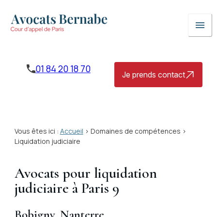
Panneau de gestion des cookies
menu
01 84 20 18 70
Je prends contact
Vous êtes ici :
Accueil
>
Domaines de compétences
>
Liquidation judiciaire
Avocats pour liquidation
judiciaire à Paris 9
Bobigny, Nanterre…