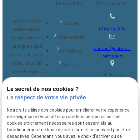
Liens utiles
Me contacter
Lorsque vous
Accueil
01 84 20 18 70
faites face à
Votre avocat
des problèmes
juridiques, que
contact@cabinet-
Actualités
ce soit en droit
bernabe.fr
pénal, en droit
Contact
des étrangers
66 Rue de
ou dans
Provence
d'autres
Plan du site
Le secret de nos cookies ?
75009 Paris
domaines du
Le respect de votre vie privée
Mentions
droit français
légales
Notre site utilise des cookies pour améliorer votre expérience
de navigation et vous offrir un contenu personnalisé. Les
Politique de
cookies strictement nécessaires sont essentiels au
fonctionnement de base de notre site et ne peuvent pas être
confidentialité
désactivés. Cependant, vous avez le choix d'activer ou de